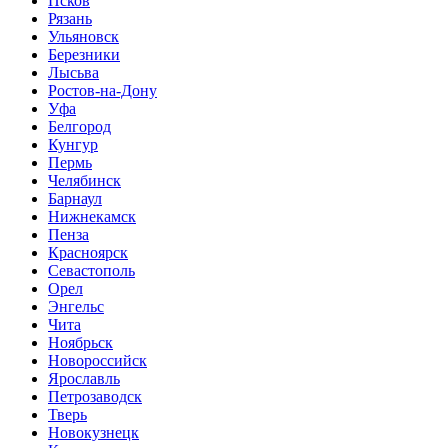
Псков
Рязань
Ульяновск
Березники
Лысьва
Ростов-на-Дону
Уфа
Белгород
Кунгур
Пермь
Челябинск
Барнаул
Нижнекамск
Пенза
Красноярск
Севастополь
Орел
Энгельс
Чита
Ноябрьск
Новороссийск
Ярославль
Петрозаводск
Тверь
Новокузнецк